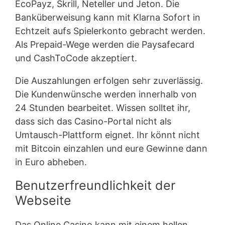
EcoPayz, Skrill, Neteller und Jeton. Die
Banküberweisung kann mit Klarna Sofort in
Echtzeit aufs Spielerkonto gebracht werden.
Als Prepaid-Wege werden die Paysafecard
und CashToCode akzeptiert.
Die Auszahlungen erfolgen sehr zuverlässig.
Die Kundenwünsche werden innerhalb von
24 Stunden bearbeitet. Wissen solltet ihr,
dass sich das Casino-Portal nicht als
Umtausch-Plattform eignet. Ihr könnt nicht
mit Bitcoin einzahlen und eure Gewinne dann
in Euro abheben.
Benutzerfreundlichkeit der
Webseite
Das Online Casino kann mit einem hellen,