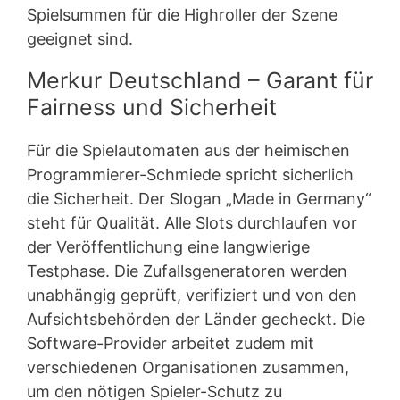
Spielsummen für die Highroller der Szene
geeignet sind.
Merkur Deutschland – Garant für
Fairness und Sicherheit
Für die Spielautomaten aus der heimischen
Programmierer-Schmiede spricht sicherlich
die Sicherheit. Der Slogan „Made in Germany“
steht für Qualität. Alle Slots durchlaufen vor
der Veröffentlichung eine langwierige
Testphase. Die Zufallsgeneratoren werden
unabhängig geprüft, verifiziert und von den
Aufsichtsbehörden der Länder gecheckt. Die
Software-Provider arbeitet zudem mit
verschiedenen Organisationen zusammen,
um den nötigen Spieler-Schutz zu