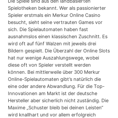
Die Spiele sind aus den landbasierten
Spielotheken bekannt. Wer als passionierter
Spieler erstmals ein Merkur Online Casino
besucht, sieht seine vertrauten Games vor
sich. Die Spielautomaten haben fast
ausnahmslos einen klassischen Zuschnitt. Es
wird oft auf fünf Walzen mit jeweils drei
Bildern gespielt. Die Überzahl der Online Slots
hat nur wenige Auszahlungswege, wobei
diese oft von Spieler verstellt werden
können. Bei mittlerweile über 300 Merkur
Online-Spielautomaten gibt’s natürlich die
eine oder andere Abwandlung. Für die Top-
Innovationen am Markt ist der deutsche
Hersteller aber sicherlich nicht zuständig. Die
Maxime „Schuster bleib bei deinen Leisten“
wird knallhart und vor allem erfolgreich