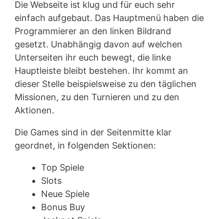
Die Webseite ist klug und für euch sehr
einfach aufgebaut. Das Hauptmenü haben die
Programmierer an den linken Bildrand
gesetzt. Unabhängig davon auf welchen
Unterseiten ihr euch bewegt, die linke
Hauptleiste bleibt bestehen. Ihr kommt an
dieser Stelle beispielsweise zu den täglichen
Missionen, zu den Turnieren und zu den
Aktionen.
Die Games sind in der Seitenmitte klar
geordnet, in folgenden Sektionen:
Top Spiele
Slots
Neue Spiele
Bonus Buy