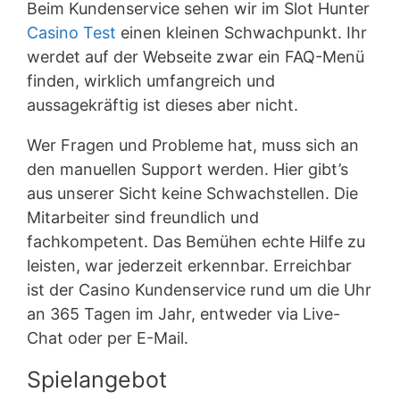
Beim Kundenservice sehen wir im Slot Hunter
Casino Test
einen kleinen Schwachpunkt. Ihr
werdet auf der Webseite zwar ein FAQ-Menü
finden, wirklich umfangreich und
aussagekräftig ist dieses aber nicht.
Wer Fragen und Probleme hat, muss sich an
den manuellen Support werden. Hier gibt’s
aus unserer Sicht keine Schwachstellen. Die
Mitarbeiter sind freundlich und
fachkompetent. Das Bemühen echte Hilfe zu
leisten, war jederzeit erkennbar. Erreichbar
ist der Casino Kundenservice rund um die Uhr
an 365 Tagen im Jahr, entweder via Live-
Chat oder per E-Mail.
Spielangebot