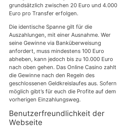
grundsätzlich zwischen 20 Euro und 4.000
Euro pro Transfer erfolgen.
Die identische Spanne gilt für die
Auszahlungen, mit einer Ausnahme. Wer
seine Gewinne via Banküberweisung
anfordert, muss mindestens 100 Euro
abheben, kann jedoch bis zu 10.000 Euro
nach oben gehen. Das Online Casino zahlt
die Gewinne nach den Regeln des
geschlossenen Geldkreislaufes aus. Sofern
möglich gibt’s für euch die Profite auf dem
vorherigen Einzahlungsweg.
Benutzerfreundlichkeit der
Webseite