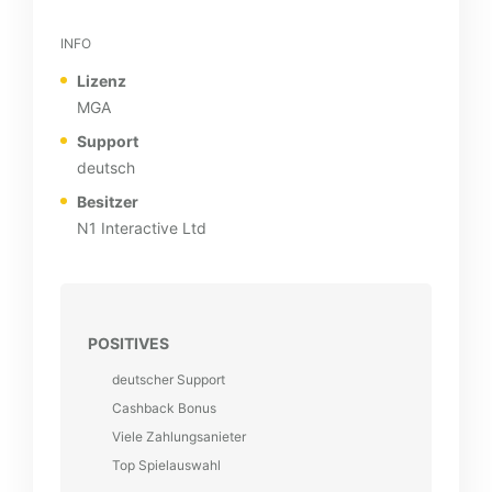
INFO
Lizenz
MGA
Support
deutsch
Besitzer
N1 Interactive Ltd
POSITIVES
deutscher Support
Cashback Bonus
Viele Zahlungsanieter
Top Spielauswahl