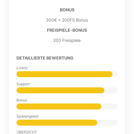
BONUS
300€ + 200FS Bonus
FREISPIELE-BONUS
200 Freispiele
DETAILLIERTE BEWERTUNG
Lizenz
Support
Bonus
Spielangebot
ÜBERSICHT