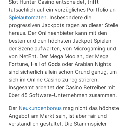
Slot Hunter Casino entscheidet, trifft
tatsächlich auf ein vorzügliches Portfolio an
Spielautomaten
. Insbesondere die
progressiven Jackpots ragen an dieser Stelle
heraus. Der Onlineanbieter kann mit den
besten und den höchsten Jackpot Spielen
der Szene aufwarten, von Microgaming und
von NetEnt. Der Mega Moolah, der Mega
Fortune, Hall of Gods oder Arabian Nights
sind sicherlich allein schon Grund genug, um
sich im Online Casino zu registrieren.
Insgesamt arbeitet der Casino Betreiber mit
über 45 Software-Unternehmen zusammen.
Der
Neukundenbonus
mag nicht das höchste
Angebot am Markt sein, ist aber fair und
verständlich gestaltet. Die Stammspieler