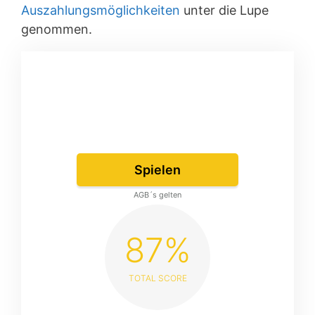
Auszahlungsmöglichkeiten
unter die Lupe
genommen.
Spielen
AGB´s gelten
87%
TOTAL SCORE