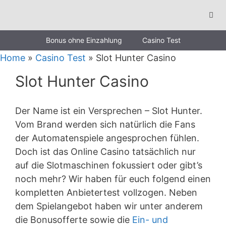
Zum
Inhalt
springen
Bonus ohne Einzahlung
Casino Test
Me
Home
»
Casino Test
»
Slot Hunter Casino
Slot Hunter Casino
Der Name ist ein Versprechen – Slot Hunter.
Vom Brand werden sich natürlich die Fans
der Automatenspiele angesprochen fühlen.
Doch ist das Online Casino tatsächlich nur
auf die Slotmaschinen fokussiert oder gibt’s
noch mehr? Wir haben für euch folgend einen
kompletten Anbietertest vollzogen. Neben
dem Spielangebot haben wir unter anderem
die Bonusofferte sowie die
Ein- und