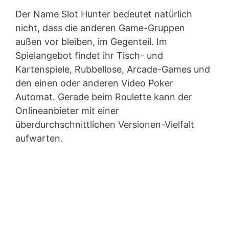
Der Name Slot Hunter bedeutet natürlich
nicht, dass die anderen Game-Gruppen
außen vor bleiben, im Gegenteil. Im
Spielangebot findet ihr Tisch- und
Kartenspiele, Rubbellose, Arcade-Games und
den einen oder anderen Video Poker
Automat. Gerade beim Roulette kann der
Onlineanbieter mit einer
überdurchschnittlichen Versionen-Vielfalt
aufwarten.