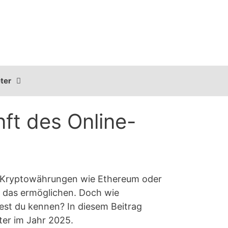
ter
ft des Online-
en Kryptowährungen wie Ethereum oder
u das ermöglichen. Doch wie
ltest du kennen? In diesem Beitrag
ter im Jahr 2025.