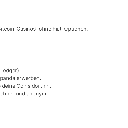
itcoin-Casinos“ ohne Fiat-Optionen.
 Ledger).
itpanda erwerben.
deine Coins dorthin.
 schnell und anonym.