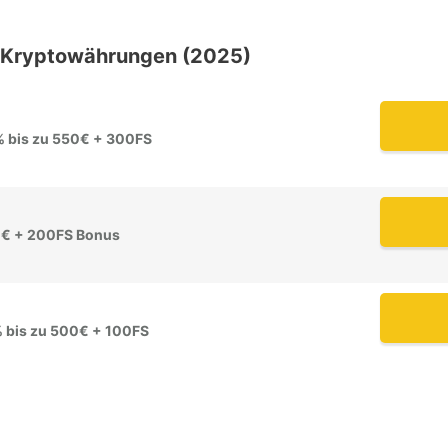
t Kryptowährungen (2025)
 bis zu 550€ + 300FS
€ + 200FS Bonus
 bis zu 500€ + 100FS