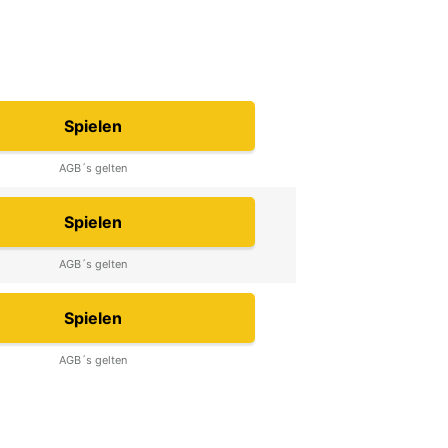
Spielen
AGB´s gelten
Spielen
AGB´s gelten
Spielen
AGB´s gelten