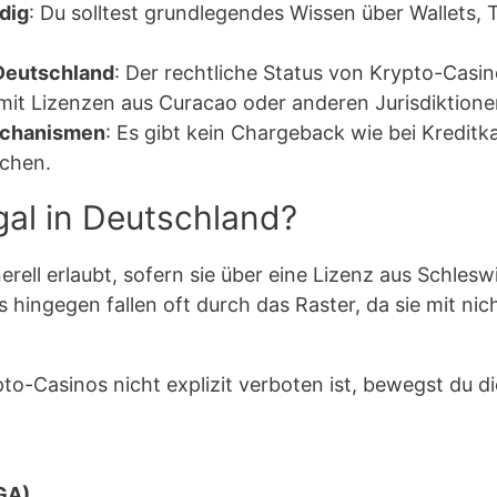
dig
: Du solltest grundlegendes Wissen über Wallets, 
 Deutschland
: Der rechtliche Status von Krypto-Casin
n mit Lizenzen aus Curacao oder anderen Jurisdiktione
echanismen
: Es gibt kein Chargeback wie bei Kreditk
achen.
gal in Deutschland?
rell erlaubt, sofern sie über eine Lizenz aus Schles
hingegen fallen oft durch das Raster, da sie mit ni
o-Casinos nicht explizit verboten ist, bewegst du di
MGA)