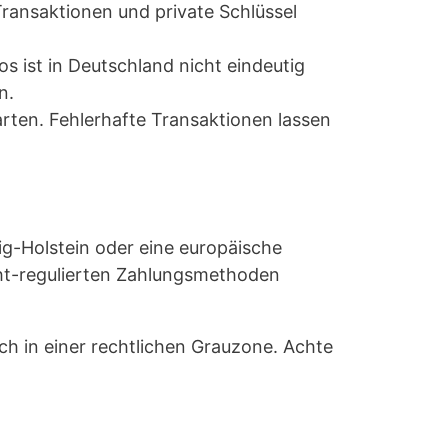
Transaktionen und private Schlüssel
os ist in Deutschland nicht eindeutig
n.
arten. Fehlerhafte Transaktionen lassen
wig-Holstein oder eine europäische
cht-regulierten Zahlungsmethoden
ch in einer rechtlichen Grauzone. Achte