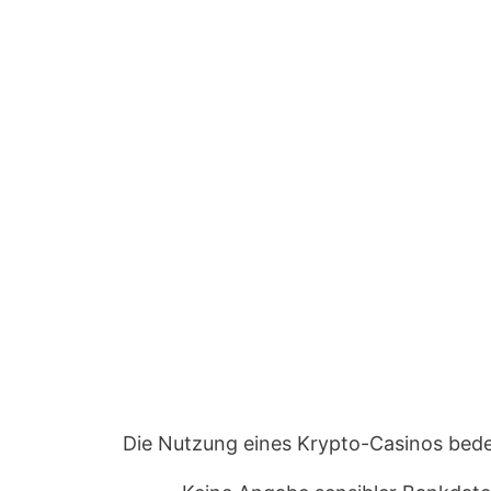
Die Nutzung eines Krypto-Casinos bede