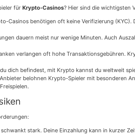
ieler für
Krypto-Casinos
? Hier sind die wichtigsten V
pto-Casinos benötigen oft keine Verifizierung (KYC).
lungen dauern meist nur wenige Minuten. Auch Auszah
Banken verlangen oft hohe Transaktionsgebühren. Kry
 du dich befindest, mit Krypto kannst du weltweit 
e Anbieter belohnen Krypto-Spieler mit besonderen 
reispielen.
siken
forderungen:
s schwankt stark. Deine Einzahlung kann in kurzer Ze