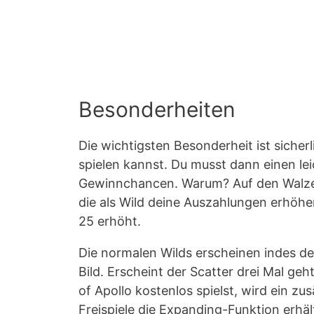
Besonderheiten
Die wichtigsten Besonderheit ist sicher
spielen kannst. Du musst dann einen lei
Gewinnchancen. Warum? Auf den Walzen
die als Wild deine Auszahlungen erhöhe
25 erhöht.
Die normalen Wilds erscheinen indes de
Bild. Erscheint der Scatter drei Mal geh
of Apollo kostenlos spielst, wird ein z
Freispiele die Expanding-Funktion erhä