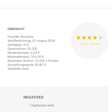
ÜBERSICHT
Provider: Novoline
Veröffentlichung: 23. August 2018
TOTAL SCORE
Gameplay: 5x3
Gewinnlinien: 20 (25)
Mindesteinsatz: 0,20 €
Maximaleinsatz: 100,00 €
Maximaler Gewinn: 10.000 x Einsatz
Auszahlungsquote: 95,80 %
Volatilität: hoch
NEGATIVES
i-Tüpfelchen fehlt