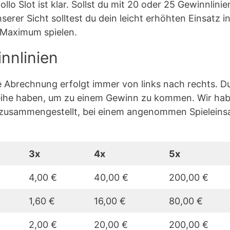
o Slot ist klar. Sollst du mit 20 oder 25 Gewinnlinie
erer Sicht solltest du dein leicht erhöhten Einsatz i
 Maximum spielen.
innlinien
ie Abrechnung erfolgt immer von links nach rechts. D
 Reihe haben, um zu einem Gewinn zu kommen. Wir ha
le zusammengestellt, bei einem angenommen Spieleins
3x
4x
5x
4,00 €
40,00 €
200,00 €
1,60 €
16,00 €
80,00 €
2,00 €
20,00 €
200,00 €