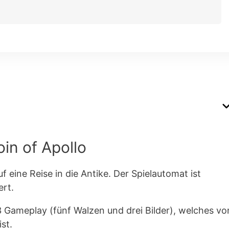
in of Apollo
f eine Reise in die Antike. Der Spielautomat ist
ert.
3 Gameplay (fünf Walzen und drei Bilder), welches vo
st.