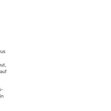
dus
ut,
 auf
s-
in