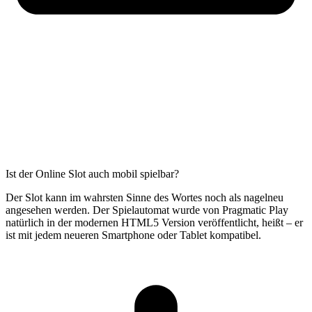
Ist der Online Slot auch mobil spielbar?
Der Slot kann im wahrsten Sinne des Wortes noch als nagelneu
angesehen werden. Der Spielautomat wurde von Pragmatic Play
natürlich in der modernen HTML5 Version veröffentlicht, heißt – er
ist mit jedem neueren Smartphone oder Tablet kompatibel.