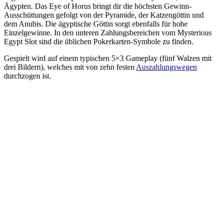
Ägypten. Das Eye of Horus bringt dir die höchsten Gewinn-
Ausschüttungen gefolgt von der Pyramide, der Katzengöttin und
dem Anubis. Die ägyptische Göttin sorgt ebenfalls für hohe
Einzelgewinne. In den unteren Zahlungsbereichen vom Mysterious
Egypt Slot sind die üblichen Pokerkarten-Symbole zu finden.
Gespielt wird auf einem typischen 5×3 Gameplay (fünf Walzen mit
drei Bildern), welches mit von zehn festen
Auszahlungswegen
durchzogen ist.