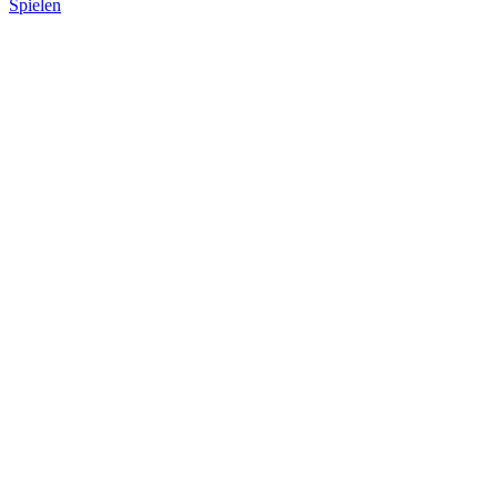
Spielen