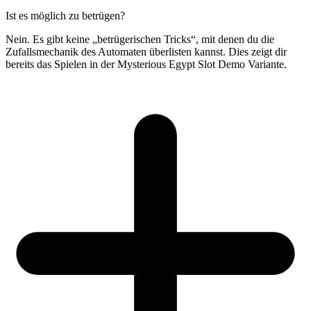
Ist es möglich zu betrügen?
Nein. Es gibt keine „betrügerischen Tricks“, mit denen du die
Zufallsmechanik des Automaten überlisten kannst. Dies zeigt dir
bereits das Spielen in der Mysterious Egypt Slot Demo Variante.