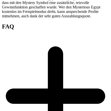
dass mit den Mystery Symbol eine zusätzliche, reizvolle
Gewinnfunktion geschaffen wurde. Wer den Mysterious Egypt
kostenlos im Freispielmodus dreht, kann ansprechende Profite
mitnehmen, auch dank der sehr guten Auszahlungsquote.
FAQ