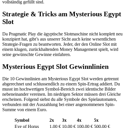
vollständig gefüllt sind.
Strategie & Tricks am Mysterious Egypt
Slot
Da Pragmatic Play die ägyptische Slotmaschine nicht komplett neu
konzipiert hat, gibt’s aus unserer Sicht auch keine wesentlichen
Strategie-Fragen zu beantworten. Jeder, der den Online Slot mit
einem klugen, zurückhaltenden Money Management spielt, wird
seine gewünschte Gewinne einfahren.
Mysterious Egypt Slot Gewinnlinien
Die 10 Gewinnlinien am Mysterious Egypt Slot werden getrennt
abgerechnet und schlussendlich zu einem Spin-Ertrag addiert. Du
musst im hochwertigen Symbol-Bereich zwei identische Bilder
nebeneinander vereinen. Im niedrigen Sektor müssen drei Gleiche
erscheinen. Folgend siehst du alle Symbole des Spielautomaten,
verbunden mit der Auszahlung bei einer angenommenen Spin-
Summe von einem Euro.
Symbol
2x
3x
4x
5x
Eye of Horus
1,00 €
10,00 €
100,00 €
500,00 €