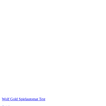
Wolf Gold Spielautomat Test