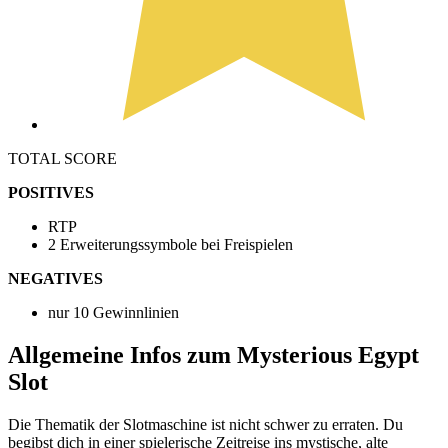
TOTAL SCORE
POSITIVES
RTP
2 Erweiterungssymbole bei Freispielen
NEGATIVES
nur 10 Gewinnlinien
Allgemeine Infos zum Mysterious Egypt
Slot
Die Thematik der Slotmaschine ist nicht schwer zu erraten. Du
begibst dich in einer spielerische Zeitreise ins mystische, alte