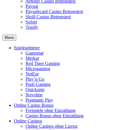
Neteller Casino Betrugstest
Paypal
Paysafecard Casino Betrugstest
Skrill Casino Betrugstest
Sofort
Trustly
Menü
Spieleanbieter
Gamomat
Merkur
Red Tiger Gaming
Microgaming
NetEnt
Play’n Go
Push Gaming
Quickspin
Novoline
Pragmatic Play
Online Casino Bonus
Freispiele ohne Einzahlung
Casino Bonus ohne Einzahlung
Online Casinos
Online Casinos ohne Lizenz