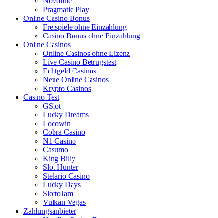
Novoline
Pragmatic Play
Online Casino Bonus
Freispiele ohne Einzahlung
Casino Bonus ohne Einzahlung
Online Casinos
Online Casinos ohne Lizenz
Live Casino Betrugstest
Echtgeld Casinos
Neue Online Casinos
Krypto Casinos
Casino Test
GSlot
Lucky Dreams
Locowin
Cobra Casino
N1 Casino
Casumo
King Billy
Slot Hunter
Stelario Casino
Lucky Days
SlottoJam
Vulkan Vegas
Zahlungsanbieter