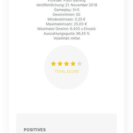
Provider: Push Gaming
Veröffentlichung: 21. November 2018
Gameplay: 5x5
Gewinnlinien: 50
Mindesteinsatz: 0,25 €
Maximaleinsatz: 25,00 €
Maximaler Gewinn: 6.400 x Einsatz
Auszahlungsquote: 96,45 %
Volatilität: mittel
TOTAL SCORE
POSITIVES