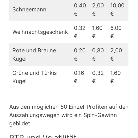
0,40
2,00
10,00
Schneemann
€
€
€
0,32
1,60
6,00
Weihnachtsgeschenk
€
€
€
Rote und Braune
0,20
0,80
2,00
Kugel
€
€
€
Grüne und Türkis
0,16
0,32
1,60
Kugel
€
€
€
Aus den möglichen 50 Einzel-Profiten auf den
Auszahlungswegen wird ein Spin-Gewinn
gebildet.
RTP und Volatilität