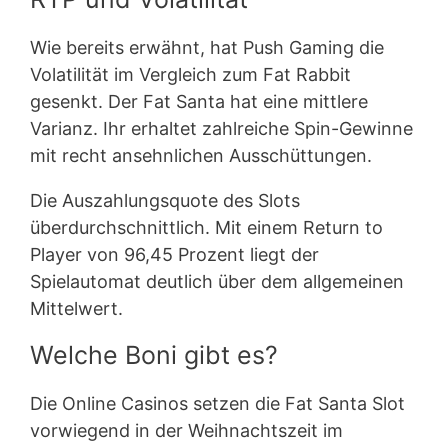
Wie bereits erwähnt, hat Push Gaming die
Volatilität im Vergleich zum Fat Rabbit
gesenkt. Der Fat Santa hat eine mittlere
Varianz. Ihr erhaltet zahlreiche Spin-Gewinne
mit recht ansehnlichen Ausschüttungen.
Die Auszahlungsquote des Slots
überdurchschnittlich. Mit einem Return to
Player von 96,45 Prozent liegt der
Spielautomat deutlich über dem allgemeinen
Mittelwert.
Welche Boni gibt es?
Die Online Casinos setzen die Fat Santa Slot
vorwiegend in der Weihnachtszeit im