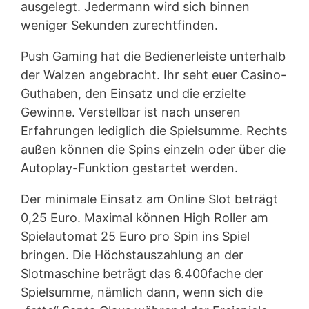
ausgelegt. Jedermann wird sich binnen
weniger Sekunden zurechtfinden.
Push Gaming hat die Bedienerleiste unterhalb
der Walzen angebracht. Ihr seht euer Casino-
Guthaben, den Einsatz und die erzielte
Gewinne. Verstellbar ist nach unseren
Erfahrungen lediglich die Spielsumme. Rechts
außen können die Spins einzeln oder über die
Autoplay-Funktion gestartet werden.
Der minimale Einsatz am Online Slot beträgt
0,25 Euro. Maximal können High Roller am
Spielautomat 25 Euro pro Spin ins Spiel
bringen. Die Höchstauszahlung an der
Slotmaschine beträgt das 6.400fache der
Spielsumme, nämlich dann, wenn sich die