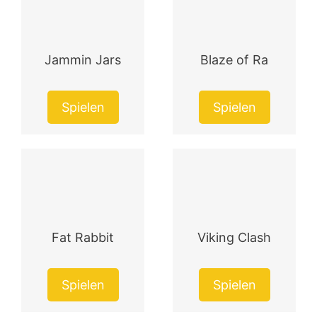
Jammin Jars
Blaze of Ra
Spielen
Spielen
Fat Rabbit
Viking Clash
Spielen
Spielen