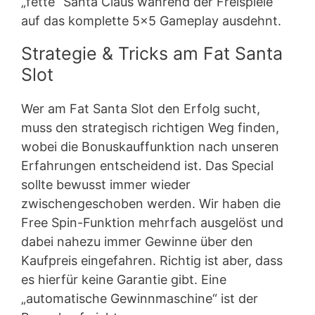
„fette“ Santa Claus während der Freispiele
auf das komplette 5×5 Gameplay ausdehnt.
Strategie & Tricks am Fat Santa
Slot
Wer am Fat Santa Slot den Erfolg sucht,
muss den strategisch richtigen Weg finden,
wobei die Bonuskauffunktion nach unseren
Erfahrungen entscheidend ist. Das Special
sollte bewusst immer wieder
zwischengeschoben werden. Wir haben die
Free Spin-Funktion mehrfach ausgelöst und
dabei nahezu immer Gewinne über den
Kaufpreis eingefahren. Richtig ist aber, dass
es hierfür keine Garantie gibt. Eine
„automatische Gewinnmaschine“ ist der