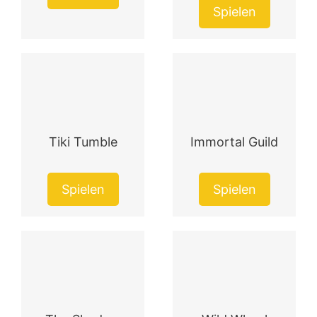
Spielen
Tiki Tumble
Immortal Guild
Spielen
Spielen