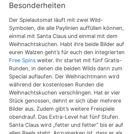
Besonderheiten
Der Spielautomat läuft mit zwei Wild-
Symbolen, die alle Paylinien auffüllen können,
einmal mit Santa Claus und einmal mit dem
Weihnachtskuchen. Habt ihre beide Bilder auf
euren Walzen geht’s für euch den integrierten
Free Spins
weiter. Ihr startet mit fünf Gratis-
Runden, in denen die beiden Wilds dann zum
Special auflaufen. Der Weihnachtmann wird
während der kostenlosen Runden die
Weihnachtskuchen verschlingen. Hat er vier
Stück genossen, dehnt er sich über mehrere
Bilder aus. Zudem gibt’s weitere Freispiele
obendrauf. Das Extra-Level hat fünf Stufen.
Santa Claus wird „fetter und fetter“ bis er auf
allen Reels steht. Anzumerken ist, dass er als