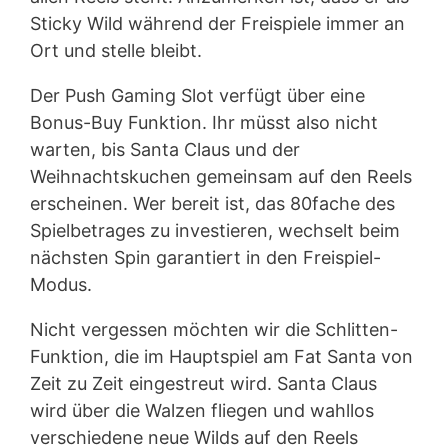
Sticky Wild während der Freispiele immer an
Ort und stelle bleibt.
Der Push Gaming Slot verfügt über eine
Bonus-Buy Funktion. Ihr müsst also nicht
warten, bis Santa Claus und der
Weihnachtskuchen gemeinsam auf den Reels
erscheinen. Wer bereit ist, das 80fache des
Spielbetrages zu investieren, wechselt beim
nächsten Spin garantiert in den Freispiel-
Modus.
Nicht vergessen möchten wir die Schlitten-
Funktion, die im Hauptspiel am Fat Santa von
Zeit zu Zeit eingestreut wird. Santa Claus
wird über die Walzen fliegen und wahllos
verschiedene neue Wilds auf den Reels