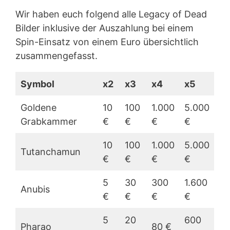
Wir haben euch folgend alle Legacy of Dead
Bilder inklusive der Auszahlung bei einem
Spin-Einsatz von einem Euro übersichtlich
zusammengefasst.
Symbol
x2
x3
x4
x5
Goldene
10
100
1.000
5.000
Grabkammer
€
€
€
€
10
100
1.000
5.000
Tutanchamun
€
€
€
€
5
30
300
1.600
Anubis
€
€
€
€
5
20
600
Pharao
80 €