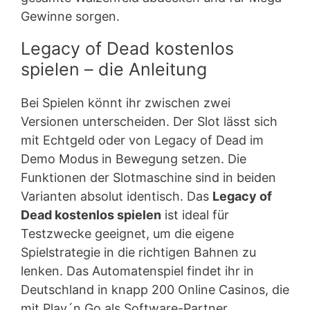
Gewinne sorgen.
Legacy of Dead kostenlos
spielen – die Anleitung
Bei Spielen könnt ihr zwischen zwei
Versionen unterscheiden. Der Slot lässt sich
mit Echtgeld oder von Legacy of Dead im
Demo Modus in Bewegung setzen. Die
Funktionen der Slotmaschine sind in beiden
Varianten absolut identisch. Das
Legacy of
Dead kostenlos spielen
ist ideal für
Testzwecke geeignet, um die eigene
Spielstrategie in die richtigen Bahnen zu
lenken. Das Automatenspiel findet ihr in
Deutschland in knapp 200 Online Casinos, die
mit Play´n Go als Software-Partner