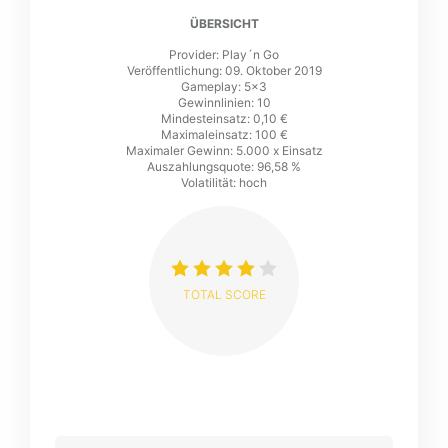
ÜBERSICHT
Provider: Play´n Go
Veröffentlichung: 09. Oktober 2019
Gameplay: 5x3
Gewinnlinien: 10
Mindesteinsatz: 0,10 €
Maximaleinsatz: 100 €
Maximaler Gewinn: 5.000 x Einsatz
Auszahlungsquote: 96,58 %
Volatilität: hoch
TOTAL SCORE