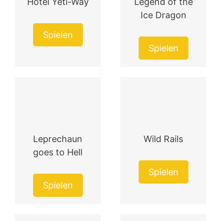
Hotel Yeti-Way
Legend of the
Ice Dragon
Spielen
Spielen
Leprechaun
Wild Rails
goes to Hell
Spielen
Spielen