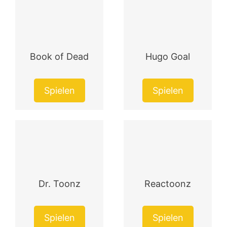
Book of Dead
Hugo Goal
Spielen
Spielen
Dr. Toonz
Reactoonz
Spielen
Spielen