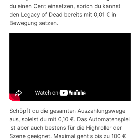
du einen Cent einsetzen, sprich du kannst
den Legacy of Dead bereits mit 0,01 € in
Bewegung setzen.
Schöpft du die gesamten Auszahlungswege
aus, spielst du mit 0,10 €. Das Automatenspiel
ist aber auch bestens für die Highroller der
Szene geeignet. Maximal geht’s bis zu 100 €