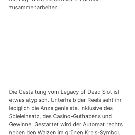
zusammenarbeiten.
Die Gestaltung vom Legacy of Dead Slot ist
etwas atypisch. Unterhalb der Reels seht ihr
lediglich die Anzeigenleiste, inklusive des
Spieleinsatz, des Casino-Guthabens und
Gewinne. Gestartet wird der Automat rechts
neben den Walzen im grünen Kreis-Symbol.