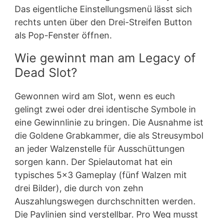
Das eigentliche Einstellungsmenü lässt sich
rechts unten über den Drei-Streifen Button
als Pop-Fenster öffnen.
Wie gewinnt man am Legacy of
Dead Slot?
Gewonnen wird am Slot, wenn es euch
gelingt zwei oder drei identische Symbole in
eine Gewinnlinie zu bringen. Die Ausnahme ist
die Goldene Grabkammer, die als Streusymbol
an jeder Walzenstelle für Ausschüttungen
sorgen kann. Der Spielautomat hat ein
typisches 5×3 Gameplay (fünf Walzen mit
drei Bilder), die durch von zehn
Auszahlungswegen durchschnitten werden.
Die Paylinien sind verstellbar. Pro Weg musst