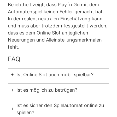
Beliebtheit zeigt, dass Play´n Go mit dem
Automatenspiel keinen Fehler gemacht hat.
In der realen, neutralen Einschätzung kann
und muss aber trotzdem festgestellt werden,
dass es dem Online Slot an jeglichen
Neuerungen und Alleinstellungsmerkmalen
fehlt.
FAQ
Ist Online Slot auch mobil spielbar?
Ist es möglich zu betrügen?
Ist es sicher den Spielautomat online zu
spielen?