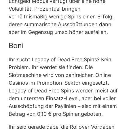
Echtgeld Modus verfügt über eine hohe
Volatilität. Prozentual bringen
verhältnismäßig wenige Spins einen Erfolg,
deren summarische Ausschüttungen dann
aber im Gegenzug umso höher ausfallen.
Boni
Ihr sucht Legacy of Dead Free Spins? Kein
Problem. Ihr werdet sie finden. Die
Slotmaschine wird von zahlreichen Online
Casinos im Promotion-Sektor eingesetzt.
Legacy of Dead Free Spins werden meist auf
dem untersten Einsatz-Level, aber bei voller
Ausschöpfung der Paylinien – also mit einem
Betrag von 0,10 € pro Spin angeboten.
Ihr seid gerade dabei die Rollover Vorgaben