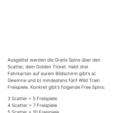
Ausgelöst werden die Gratis Spins über den
Scatter, dem Golden Ticket. Habt drei
Fahrkarten auf eurem Bildschirm gibt’s a)
Gewinne und b) mindestens fünf Wild Train
Freispiele. Konkret gibt’s folgende Free Spins:
3 Scatter = 5 Freispiele
4 Scatter = 7 Freispiele
5 Scatter = 10 Freispiele