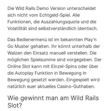
Die Wild Rails Demo Version unterscheidet
sich nicht vom Echtgeld-Spiel. Alle
Funktionen, die Auszahlungsquote und die
Volatilität sind selbstverständlich identisch.
Das Bedienermenü ist im bekannten Play’n
Go Muster gehalten. Ihr könnt unterhalb der
Walzen den Einsatz manuell verstellen. Die
möglichen Spielsumme sind vorgegeben. Der
Online Slot kann mit Einzel-Spins oder über
die Autoplay Funktion in Bewegung in
Bewegung gesetzt werden. Eingespielt wird
natürlich euer aktuelles Casino-Guthaben.
Wie gewinnt man am Wild Rails
Slot?