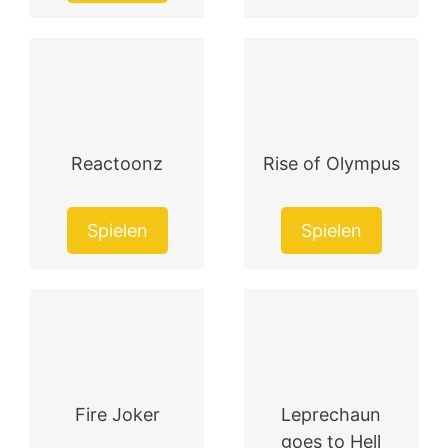
Reactoonz
Rise of Olympus
Spielen
Spielen
Fire Joker
Leprechaun
goes to Hell