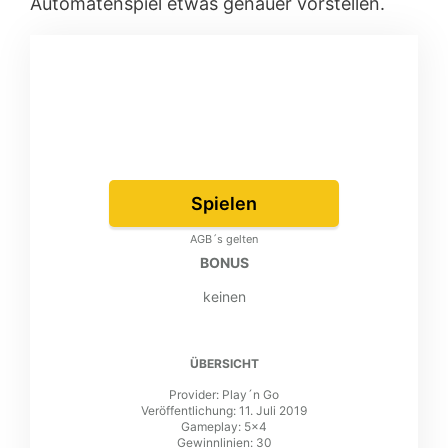
Automatenspiel etwas genauer vorstellen.
Spielen
AGB´s gelten
BONUS
keinen
ÜBERSICHT
Provider: Play´n Go
Veröffentlichung: 11. Juli 2019
Gameplay: 5x4
Gewinnlinien: 30