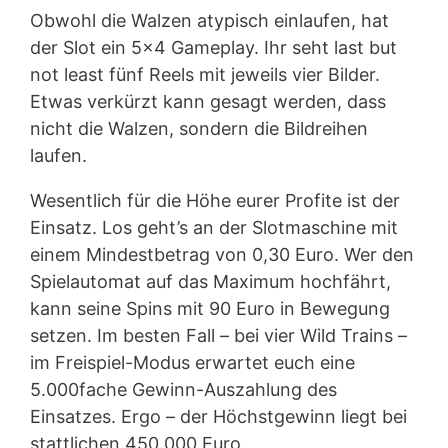
Obwohl die Walzen atypisch einlaufen, hat
der Slot ein 5×4 Gameplay. Ihr seht last but
not least fünf Reels mit jeweils vier Bilder.
Etwas verkürzt kann gesagt werden, dass
nicht die Walzen, sondern die Bildreihen
laufen.
Wesentlich für die Höhe eurer Profite ist der
Einsatz. Los geht’s an der Slotmaschine mit
einem Mindestbetrag von 0,30 Euro. Wer den
Spielautomat auf das Maximum hochfährt,
kann seine Spins mit 90 Euro in Bewegung
setzen. Im besten Fall – bei vier Wild Trains –
im Freispiel-Modus erwartet euch eine
5.000fache Gewinn-Auszahlung des
Einsatzes. Ergo – der Höchstgewinn liegt bei
stattlichen 450.000 Euro.