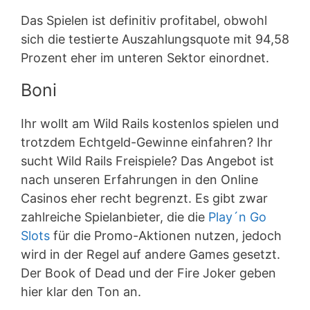
Das Spielen ist definitiv profitabel, obwohl
sich die testierte Auszahlungsquote mit 94,58
Prozent eher im unteren Sektor einordnet.
Boni
Ihr wollt am Wild Rails kostenlos spielen und
trotzdem Echtgeld-Gewinne einfahren? Ihr
sucht Wild Rails Freispiele? Das Angebot ist
nach unseren Erfahrungen in den Online
Casinos eher recht begrenzt. Es gibt zwar
zahlreiche Spielanbieter, die die
Play´n Go
Slots
für die Promo-Aktionen nutzen, jedoch
wird in der Regel auf andere Games gesetzt.
Der Book of Dead und der Fire Joker geben
hier klar den Ton an.