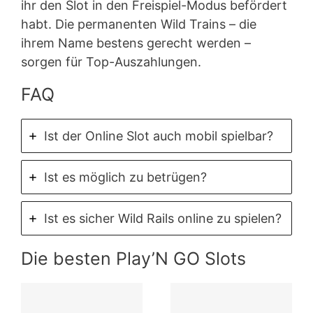
ihr den Slot in den Freispiel-Modus befördert
habt. Die permanenten Wild Trains – die
ihrem Name bestens gerecht werden –
sorgen für Top-Auszahlungen.
FAQ
Ist der Online Slot auch mobil spielbar?
Ist es möglich zu betrügen?
Ist es sicher Wild Rails online zu spielen?
Die besten Play’N GO Slots