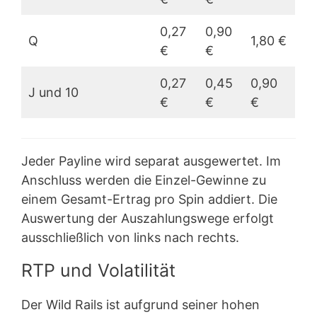
0,27
0,90
Q
1,80 €
€
€
0,27
0,45
0,90
J und 10
€
€
€
Jeder Payline wird separat ausgewertet. Im
Anschluss werden die Einzel-Gewinne zu
einem Gesamt-Ertrag pro Spin addiert. Die
Auswertung der Auszahlungswege erfolgt
ausschließlich von links nach rechts.
RTP und Volatilität
Der Wild Rails ist aufgrund seiner hohen