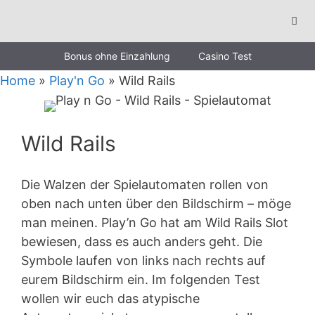
Zum
Inhalt
springen
Bonus ohne Einzahlung
Casino Test
Me
Home
»
Play'n Go
»
Wild Rails
Wild Rails
Die Walzen der Spielautomaten rollen von
oben nach unten über den Bildschirm – möge
man meinen. Play’n Go hat am Wild Rails Slot
bewiesen, dass es auch anders geht. Die
Symbole laufen von links nach rechts auf
eurem Bildschirm ein. Im folgenden Test
wollen wir euch das atypische