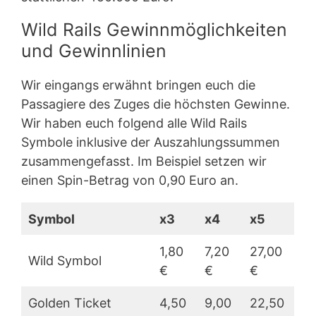
Wild Rails Gewinnmöglichkeiten
und Gewinnlinien
Wir eingangs erwähnt bringen euch die
Passagiere des Zuges die höchsten Gewinne.
Wir haben euch folgend alle Wild Rails
Symbole inklusive der Auszahlungssummen
zusammengefasst. Im Beispiel setzen wir
einen Spin-Betrag von 0,90 Euro an.
Symbol
x3
x4
x5
1,80
7,20
27,00
Wild Symbol
€
€
€
Golden Ticket
4,50
9,00
22,50